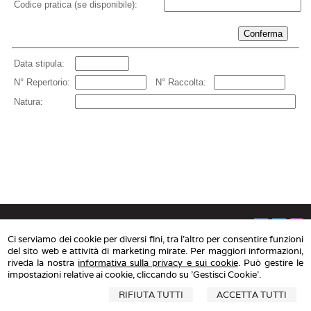
Ci serviamo dei cookie per diversi fini, tra l'altro per consentire funzioni
Studio Notarile Maurizio Luraghi
del sito web e attività di marketing mirate. Per maggiori informazioni,
riveda la nostra
informativa sulla privacy e sui cookie
. Può gestire le
Via Daniele Pesenti 1/B, 24022 Alzano Lombardo (BG) Tel: 035-511888
impostazioni relative ai cookie, cliccando su 'Gestisci Cookie'.
Via Giuseppe Verdi 15, 24121 - Bergamo (BG) Tel: 035-271327 - Fax:
035-271328
RIFIUTA TUTTI
ACCETTA TUTTI
segreteria@studionotarileluraghi.it