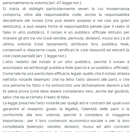
personalmente la volontà (art. 47 legge not.).
Si tratta di obblighi particolarmente severi la cui inosservanza
comporta, oltre alla responsabilità civile, anche la responsabilità
disciplinare del notaio (che può essere sospeso e nei casi più gravi
destituito), e può essere fonte di responsabilità penale (per il reato di
falso in atto pubblico). Il notaio è un pubblico ufficiale istituito per
ricevere gli atti tra vivi (cioè vendite, permute, divisioni, mutui ecc.) e di
ultima volontà (cioè testamenti), attribuire loro pubblica fede,
conservarli e rilasciarne copie, certificati (e cioè riassunti) ed estratti (e
cioè copie parziali) (art. 1 legge not.).
L’atto redatto dal notaio è un atto pubblico, perché il notaio è
autorizzato ad attribuirgli pubblica fede (perciò è un pubblico ufficiale).
Come tale ha una particolare efficacia legale: quello che il notaio attesta
nell’atto notarile (esempio: che ha letto l’atto davanti alle parti, o che
una persona ha fatto o ha sottoscritto una dichiarazione davanti a lui)
fa piena prova (cioè deve essere considerato vero, anche dal giudice),
salvo che sia accertato il reato di falso.
La legge prescrive l’atto notarile per quegli atti e contratti dei quali vuol
garantire al massimo grado la legalità, l’identità delle parti e la
conformità alla loro volontà, perché li considera di maggiore
importanza:- per il loro contenuto economico-sociale o per la loro
complessità (esempio: vendite, divisioni, mutui ed altri contratti