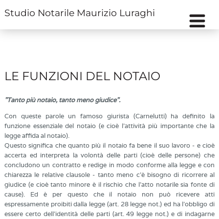
Studio Notarile Maurizio Luraghi
LE FUNZIONI DEL NOTAIO
"Tanto più notaio, tanto meno giudice".
Con queste parole un famoso giurista (Carnelutti) ha definito la
funzione essenziale del notaio (e cioè l’attività più importante che la
legge affida al notaio).
Questo significa che quanto più il notaio fa bene il suo lavoro - e cioè
accerta ed interpreta la volontà delle parti (cioè delle persone) che
concludono un contratto e redige in modo conforme alla legge e con
chiarezza le relative clausole - tanto meno c’è bisogno di ricorrere al
giudice (e cioè tanto minore è il rischio che l’atto notarile sia fonte di
cause). Ed è per questo che il notaio non può ricevere atti
espressamente proibiti dalla legge (art. 28 legge not.) ed ha l’obbligo di
essere certo dell’identità delle parti (art. 49 legge not.) e di indagarne